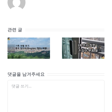
관련 글
가족여행 2023 – 중국 칭다오(Qingdao, 청도) 후기
LX 지인 샷시문 손잡이 고장 – 셀프 수리
댓글을 남겨주세요
댓
글