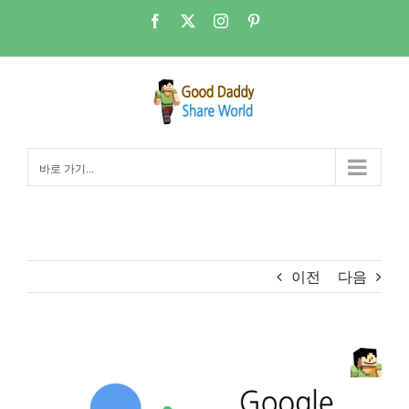
콘
Facebook
X
Instagram
Pinterest
텐
츠
로
건
너
뛰
바로 가기...
기
이전
다음
View
Larger