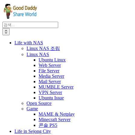
Facebook
X
Instagram
Pinterest
콘
텐
츠
로
검
건
색:
너
Life with NAS
뛰
Linux NAS 조립
기
Linux NAS
Ubuntu Linux
Web Server
File Server
Media Server
Mail Server
MUMBLE Server
VPN Server
Ubuntu Issue
Open Source
Game
MAME & Netplay
Minecraft Server
콘솔 PS5
Life in Sejong City