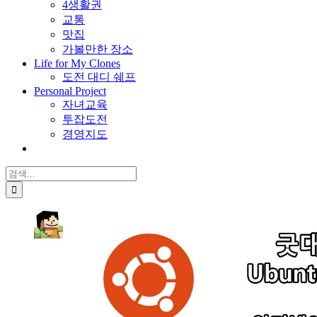
4생활권
교통
맛집
가볼만한 장소
Life for My Clones
도전 대디 쉐프
Personal Project
자녀교육
투잡도전
경영지도
검
색: