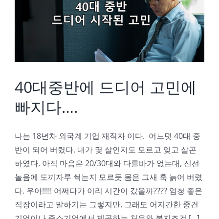
40대중반에 드디어 고민에 빠지다….
40대중반에 드디어 고민에
빠지다….
나는 18년차 외국계 기업 재직자 이다. 어느덧 40대 중
반이 되어 버렸다. 내가 몇 살인지도 모르고 잊고 살곤
하였다. 아직 마음은 20/30대와 다를바가 없는대, 신선
놀음에 도끼자루 썩는지 모르듯 몸은 그새 훅 늙어 버렸
다. 우아!!!!! 어쩌다가 이리 시간이 갔을까???? 엄청 좋은
직장이라고 말하기는 그렇지만, 그래도 어지간한 중견
기업이나 중소기업에서 제공하는 처우와 복지조건 [...]