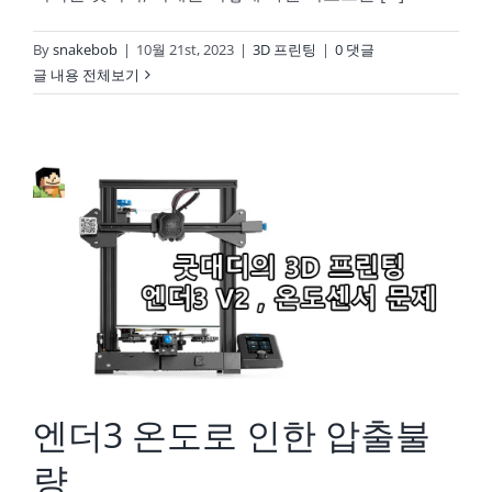
By
snakebob
|
10월 21st, 2023
|
3D 프린팅
|
0 댓글
글 내용 전체보기
엔더3 온도로 인한 압출불량
엔더3 온도로 인한 압출불
량