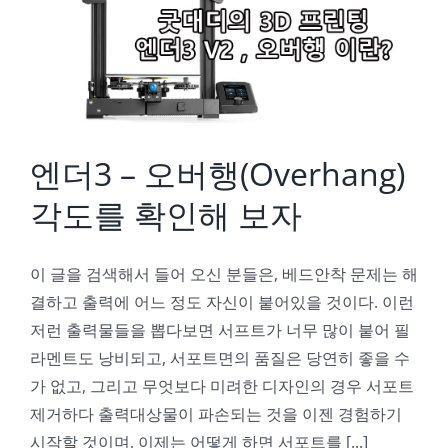
엔더3 – 오버행(Overhang) 각도를 확인해 보자
엔더3 – 오버행(Overhang)
각도를 확인해 보자
이 글을 검색해서 들어 오신 분들은, 베드안착 문제는 해
결하고 출력에 어느 정도 자신이 붙어있을 것이다. 이런
저런 출력물들을 뽑다보면 서프트가 너무 많이 붙어 필
라멘트도 낭비되고, 서포트면의 품질은 당연히 좋을 수
가 없고, 그리고 무엇보다 미려한 디자인의 경우 서포트
제거하다 출력대상물이 파손되는 것을 이젠 경험하기
시작할 것이며, 이제는 어떻게 하면 서포트를 [...]