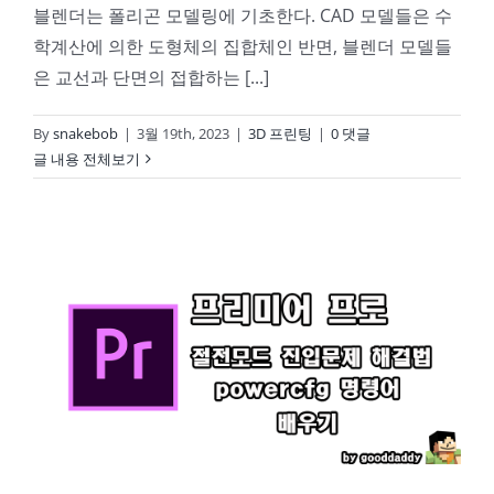
블렌더는 폴리곤 모델링에 기초한다. CAD 모델들은 수
학계산에 의한 도형체의 집합체인 반면, 블렌더 모델들
은 교선과 단면의 접합하는 [...]
By
snakebob
|
3월 19th, 2023
|
3D 프린팅
|
0 댓글
글 내용 전체보기
Premiere Pro – 절전모드로 진입하지 않는 문제(powercfg command)