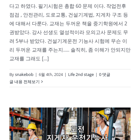
다고 하였다. 필기시험은 총합 60 문제 이다. 작업전후
점검 , 안전관리, 도로교통, 건설기계법, 지게차 구조 등
에 대해서 다룬다. 교재는 두꺼운 책을 중기학원에서 2
권받았다. 강사 선생도 열성적이라 모의고사 문제도 무
려 5부나 받았다. 건설기계운전 기능사 시험에 무슨 이
리 두꺼운 교재를 주는지..... 솔직히, 좀 이해가 안되지만
교재를 그래도 [...]
By
snakebob
|
6월 4th, 2024
|
Life 2nd stage
|
0 댓글
글 내용 전체보기
지게차운전기능사 취득 도전