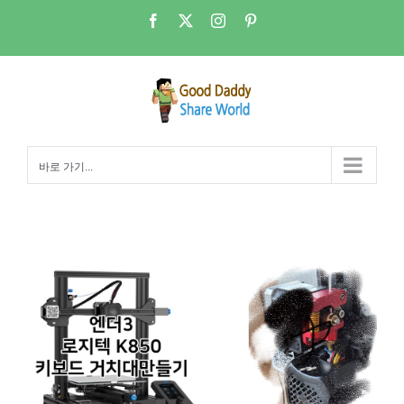
콘
Facebook
X
Instagram
Pinterest
텐
츠
로
건
너
뛰
바로 가기...
기
엔더3 – 로지텍 K850 거치대 출력 하면서 배운 점 정리