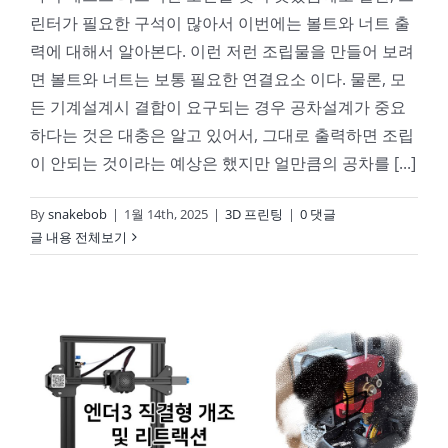
린터가 필요한 구석이 많아서 이번에는 볼트와 너트 출
력에 대해서 알아본다. 이런 저런 조립물을 만들어 보려
면 볼트와 너트는 보통 필요한 연결요소 이다. 물론, 모
든 기계설계시 결합이 요구되는 경우 공차설계가 중요
하다는 것은 대충은 알고 있어서, 그대로 출력하면 조립
이 안되는 것이라는 예상은 했지만 얼만큼의 공차를 [...]
By
snakebob
|
1월 14th, 2025
|
3D 프린팅
|
0 댓글
글 내용 전체보기
엔더3 – 익스투루더로 직결변환 및 조건 세팅