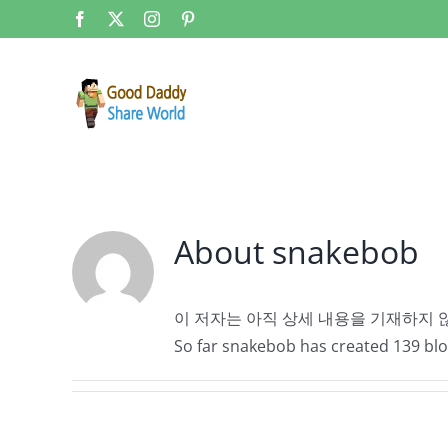
콘
Facebook
X
Instagram
Pinterest
텐
츠
로
건
너
뛰
기
About
snakebob
이 저자는 아직 상세 내용을 기재하지 
So far snakebob has created 139 blo