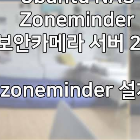
Good Daddy의 Ubuntu 리눅스 NAS – Zoneminder(보안카메라 프로그램) 설치 2부 , 본격 설치 해보자