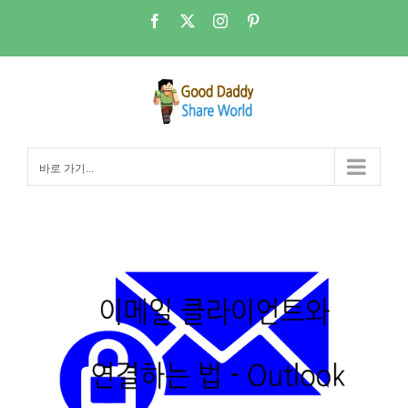
콘
Facebook
X
Instagram
Pinterest
텐
츠
로
건
너
뛰
바로 가기...
기
NAS 메일서버-Outlook클라이언트로 Dovecot imap 서버연결하기