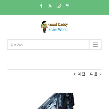
콘
Facebook
X
Instagram
Pinterest
텐
츠
로
건
너
뛰
바로 가기...
기
이전
다음
View
Larger