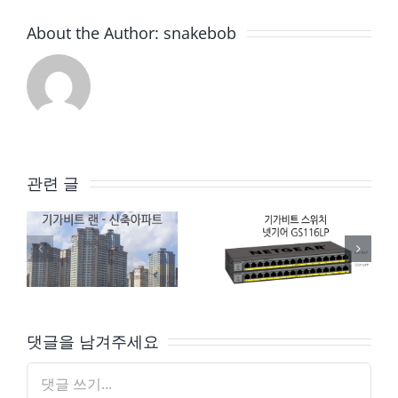
About the Author:
snakebob
관련 글
신축 아파트 – 모든 방을 기가랜으로 통합
기가비트 스위치 – Netgear GS116LP
댓글을 남겨주세요
댓