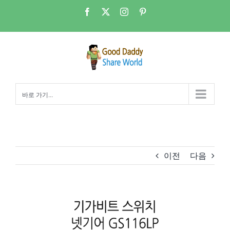
콘
Facebook
X
Instagram
Pinterest
텐
츠
로
건
너
뛰
바로 가기...
기
이전
다음
View
Larger