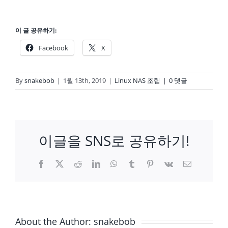
이 글 공유하기:
Facebook
X
By
snakebob
|
1월 13th, 2019
|
Linux NAS 조립
|
0 댓글
이글을 SNS로 공유하기!
Facebook
X
Reddit
LinkedIn
WhatsApp
Tumblr
Pinterest
Vk
이
메
일
About the Author:
snakebob