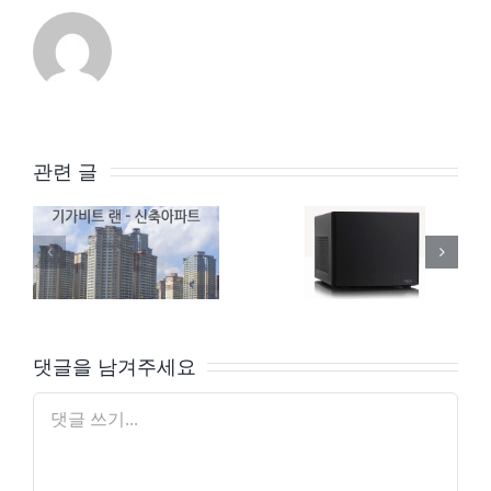
관련 글
신축 아파트 – 모든 방을 기가랜으로 통합
Good Daddy의 NAS 조립 6부 – 조립완료/구동 OS 설치
댓글을 남겨주세요
댓
글