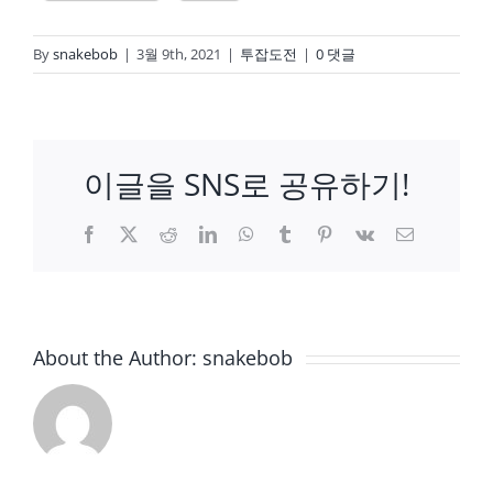
By
snakebob
|
3월 9th, 2021
|
투잡도전
|
0 댓글
이글을 SNS로 공유하기!
Facebook
X
Reddit
LinkedIn
WhatsApp
Tumblr
Pinterest
Vk
이
메
일
About the Author:
snakebob