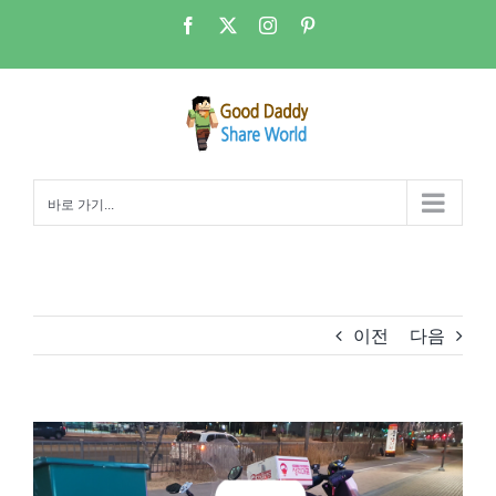
콘
Facebook
X
Instagram
Pinterest
텐
츠
로
건
너
뛰
바로 가기...
기
이전
다음
View
Larger