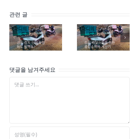
관련 글
배달대행 투잡 – 겸업해도 되는가?
배달대행 투잡 – 종합소득세 계산기
댓글을 남겨주세요
댓
글