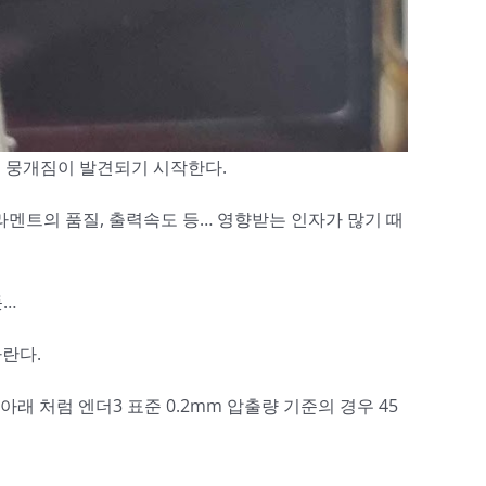
출력 뭉개짐이 발견되기 시작한다.
멘트의 품질, 출력속도 등… 영향받는 인자가 많기 때
듯…
바란다.
래 처럼 엔더3 표준 0.2mm 압출량 기준의 경우 45