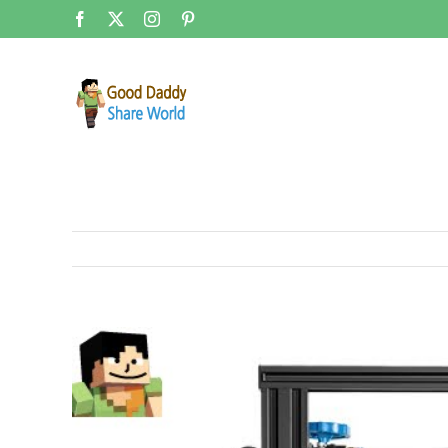
콘
Facebook
X
Instagram
Pinterest
텐
츠
로
건
너
뛰
기
View
Larger
Image