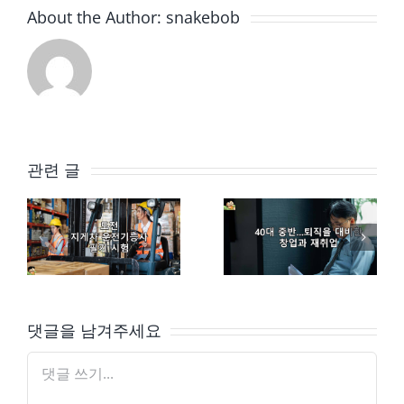
About the Author:
snakebob
관련 글
지게차운전기능사 취득 – 필기 시험
제2의 인생의 기로에서 창업을 할 것 인가, 재취업을 할 것 인가…
댓글을 남겨주세요
댓
글