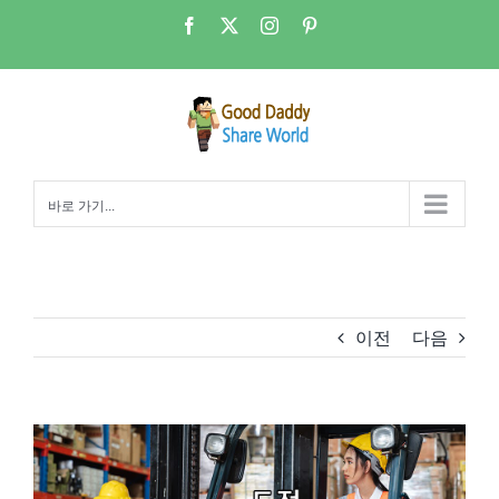
콘
Facebook
X
Instagram
Pinterest
텐
츠
로
건
너
뛰
바로 가기...
기
이전
다음
View
Larger