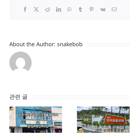
Facebook
X
Reddit
LinkedIn
WhatsApp
Tumblr
Pinterest
Vk
이
메
일
About the Author:
snakebob
관련 글
세종에서 가볼만한 장소 – 충남 예산시장(백종원 거리)
세종에서 가볼만한 장소 – 대전반려동물공원/대전동물보호센터