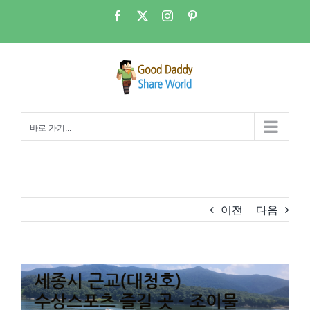
콘
Facebook
X
Instagram
Pinterest
텐
츠
로
건
너
뛰
바로 가기...
기
이전
다음
View
Larger