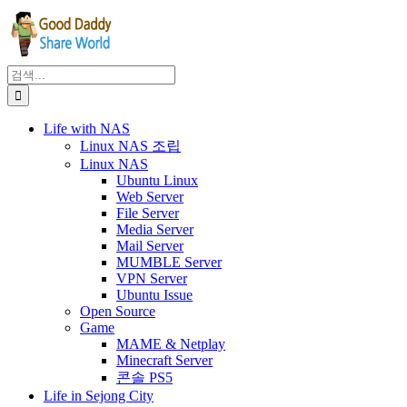
Facebook
X
Instagram
Pinterest
콘
텐
츠
로
검
건
색:
너
Life with NAS
뛰
Linux NAS 조립
기
Linux NAS
Ubuntu Linux
Web Server
File Server
Media Server
Mail Server
MUMBLE Server
VPN Server
Ubuntu Issue
Open Source
Game
MAME & Netplay
Minecraft Server
콘솔 PS5
Life in Sejong City