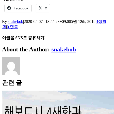
Facebook
X
By
snakebob
|
2020-05-07T13:54:28+09:00
5월 12th, 2019
|
4생활
권
|
0 댓글
이글을 SNS로 공유하기!
Facebook
X
Reddit
LinkedIn
WhatsApp
Tumblr
Pinterest
Vk
이
About the Author:
snakebob
메
일
관련 글