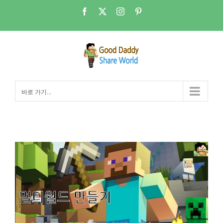
콘
Facebook
X
Instagram
Pinterest
텐
츠
로
건
너
뛰
바로 가기...
기
마인크래프트 Server를 열어보자 5강(여러개의 월드를 열어보자) on My NAS