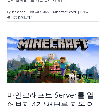
By
snakebob
|
1월 24th, 2022
|
Minecraft Server
|
0 댓글
글 내용 전체보기
마인크래프트 Server를 열어보자 4강(서버를 자동으로 업데이트) on My NAS
마인크래프트 Server를 열
어보자 4강(서버를 자동으