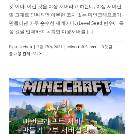
것 이다. 이런 것을 야생 서버라고 하는데, 야생 서버란,
말 그대로 인위적인 아무런 조치 없는 마인크래프트가
만들어낸 아주 순수한 세계이다. (Level Seed 변수에 특
정 값을 입력하여 독특한 야생서버를 [...]
By
snakebob
|
3월 17th, 2021
|
Minecraft Server
|
0 댓글
글 내용 전체보기
마인크래프트 Server를 열어보자 2강(서버의 설정) on My NAS