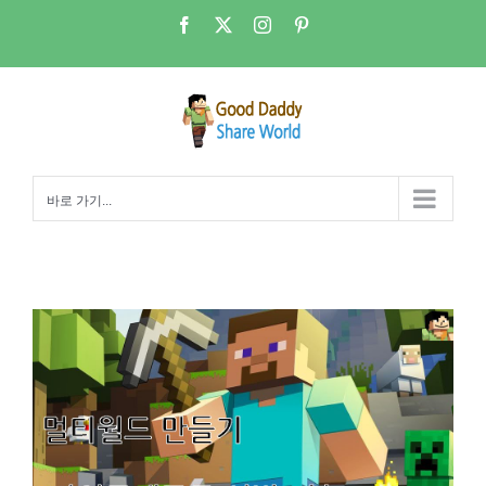
콘
Facebook
X
Instagram
Pinterest
텐
츠
로
건
너
뛰
바로 가기...
기
마인크래프트 Server를 열어보자 5강(여러개의 월드를 열어보자) on My NAS