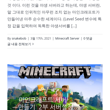
것 이다. 이런 것을 야생 서버라고 하는데, 야생 서버란,
말 그대로 인위적인 아무런 조치 없는 마인크래프트가
만들어낸 아주 순수한 세계이다. (Level Seed 변수에 특
정 값을 입력하여 독특한 야생서버를 [...]
By
snakebob
|
3월 17th, 2021
|
Minecraft Server
|
0 댓글
글 내용 전체보기
마인크래프트 Server를 열어보자 2강(서버의 설정) on My NAS