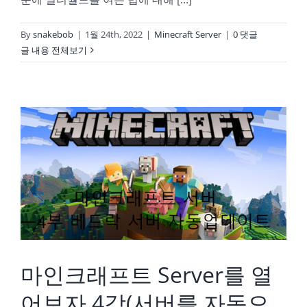
By
snakebob
|
1월 24th, 2022
|
Minecraft Server
|
0 댓글
글 내용 전체보기
마인크래프트 Server를 열어보자 4강(서버를 자동으로 업데이트) on My NAS
마인크래프트 Server를 열
어보자 4강(서버를 자동으