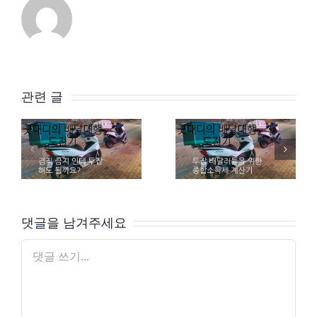
관련 글
배달대행 투잡 – 겸업해도 되는가?
배달대행 투잡 – 종합소득세 계산기
댓글을 남겨주세요
댓
글