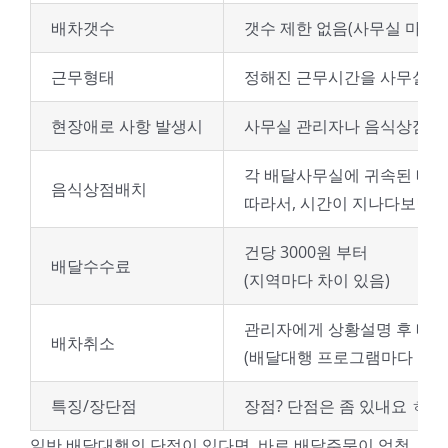
배차갯수
갯수 제한 없음(사무실 마다
근무형태
정해진 근무시간을 사무실과
현장애로 사항 발생시
사무실 관리자나 음식상점과 
각 배달사무실에 귀속된 배
음식상점배치
따라서, 시간이 지나다보면 
건당 3000원 부터
배달수수료
(지역마다 차이 있음)
관리자에게 상황설명 후 배
배차취소
(배달대행 프로그램마다 다소
특징/장단점
장점? 단점은 좀 있내요 ㅎㅎ
일반 배달대행의 단점이 있다면, 바로 배달주문이 엄청