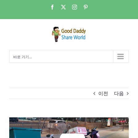
콘
Facebook
X
Instagram
Pinterest
텐
츠
로
건
너
뛰
바로 가기...
기
이전
다음
View
Larger