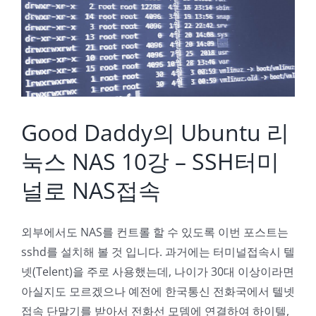
Good Daddy의 Ubuntu 리눅스 NAS 10강 – SSH터미널로 NAS접속
Good Daddy의 Ubuntu 리
눅스 NAS 10강 – SSH터미
널로 NAS접속
외부에서도 NAS를 컨트롤 할 수 있도록 이번 포스트는
sshd를 설치해 볼 것 입니다. 과거에는 터미널접속시 텔
넷(Telent)을 주로 사용했는데, 나이가 30대 이상이라면
아실지도 모르겠으나 예전에 한국통신 전화국에서 텔넷
접속 단말기를 받아서 전화선 모뎀에 연결하여 하이텔,