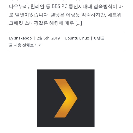
나우누리, 천리안 등 BBS PC 통신시대때 접속방식이 바
로 텔넷이었습니다. 텔넷은 이렇듯 익숙하지만, 네트워
크패킷 스니핑같은 해킹에 매우 [...]
By
snakebob
|
2월 5th, 2019
|
Ubuntu Linux
|
0 댓글
글 내용 전체보기
Good Daddy의 Ubuntu 리눅스 NAS 9강 – PLEX 미디어서버