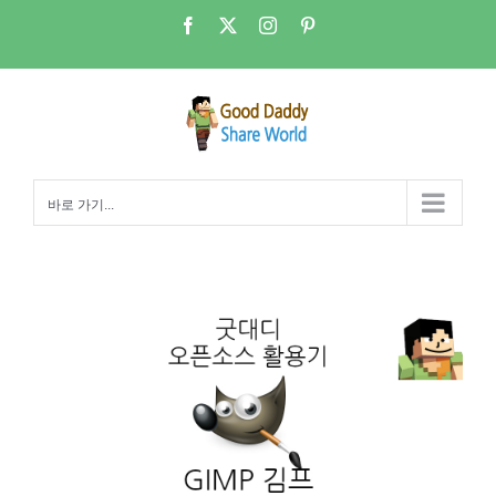
콘
Facebook
X
Instagram
Pinterest
텐
츠
로
건
너
뛰
바로 가기...
기
포토샵 대신 GIMP(김프) – 03. Path 도구 초보자용(노드연결,해제)