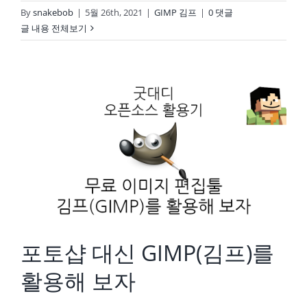
By
snakebob
|
5월 26th, 2021
|
GIMP 김프
|
0 댓글
글 내용 전체보기
포토샵 대신 GIMP(김프)를 활용해 보자
포토샵 대신 GIMP(김프)를
활용해 보자