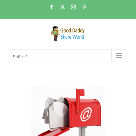
콘
Facebook
X
Instagram
Pinterest
텐
츠
로
건
너
뛰
바로 가기...
기
NAS 메일서버10-마무리와 최종결론