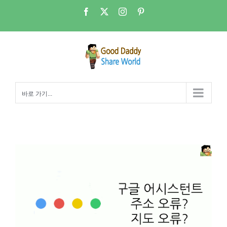
콘
Facebook
X
Instagram
Pinterest
텐
츠
로
건
너
뛰
바로 가기...
기
구글어시스턴트의 문제점 – 날씨 정보 두번째 이야기