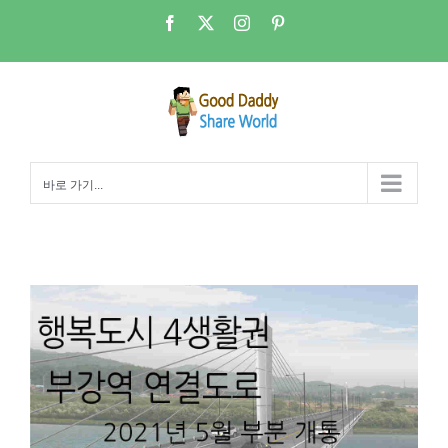
콘
Facebook
X
Instagram
Pinterest
텐
츠
로
건
너
뛰
바로 가기...
기
부강역 연결도로 시도10호선 부용교 2021년 5월 개통