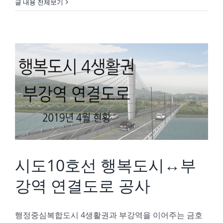
글 내용 전체보기
시도10호선 행복도시↔부강역 연결도로 공사
시도10호선 행복도시↔부
강역 연결도로 공사
행정중심복합도시 4생활권과 부강역을 이어주는 금호