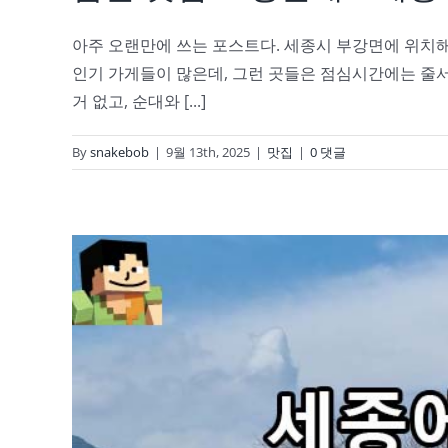
아주 오랜만에 쓰는 포스트다. 세종시 부강면에 위치해
인기 가게들이 많은데, 그런 곳들은 점심시간에는 줄서
거 없고, 순대와 [...]
By
snakebob
|
9월 13th, 2025
|
맛집
|
0 댓글