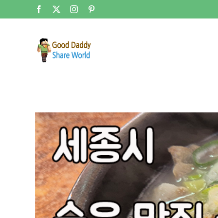
콘
Facebook
X
Instagram
Pinterest
텐
츠
로
건
너
뛰
기