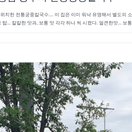
위치한 전통궁중칼국수.... 이 집은 이미 워낙 유명해서 별도의 
... 칼칼한 맛과, 보통 맛 각각 하나 씩 시켰다. 얼큰한맛... 보통