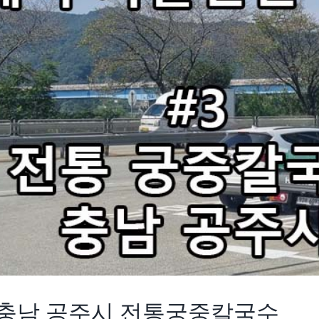
 충남 공주시 전통궁중칼국수