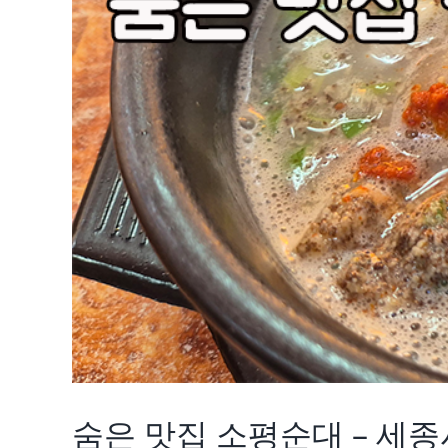
숨은 맛집 소평순대 – 세