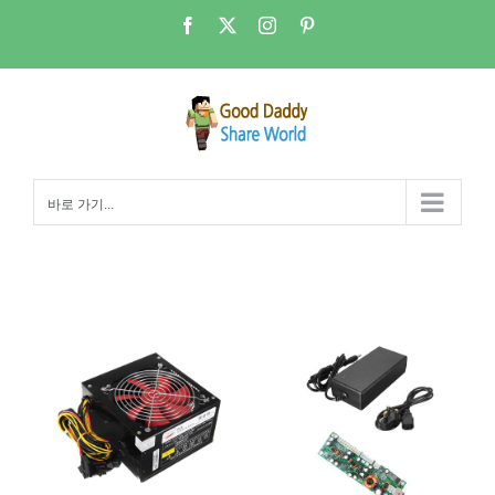
콘
Facebook
X
Instagram
Pinterest
텐
츠
로
건
너
뛰
바로 가기...
기
Good Daddy의 NAS 조립 4부 – 파워, 쿨러 그리고 케이스