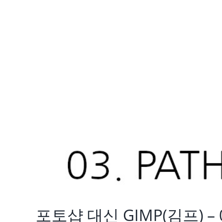
포토샵 대신 GIMP(김프) –