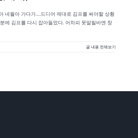
 네월아 가다가....드디어 제대로 김프를 써야할 상황
. 덕분에 김프를 다시 잡아들었다. 어차피 못말릴바엔 창
글 내용 전체보기