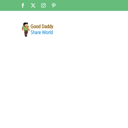
콘
Facebook
X
Instagram
Pinterest
텐
츠
로
건
너
뛰
기