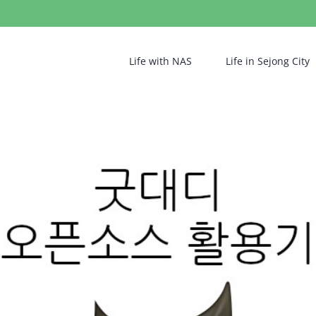
Life with NAS
Life in Sejong City