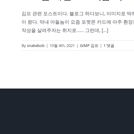
김프 관련 포스트이다. 블로그 하다보니, 이미지로 딱
이 왔다. 막내 아들놈이 요즘 포켓몬 카드에 아주 환장을
작성을 살려주자는 취지로...... 그런데, [...]
By
snakebob
|
10월 4th, 2021
|
GIMP 김프
|
1 댓글