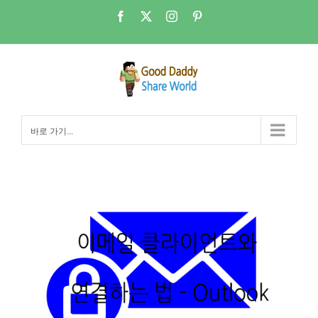
콘
Facebook
X
Instagram
Pinterest
텐
츠
로
건
너
뛰
바로 가기...
기
NAS 메일서버-Outlook클라이언트로 Dovecot imap 서버연결하기