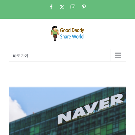
콘
Facebook
X
Instagram
Pinterest
텐
츠
로
건
너
뛰
바로 가기...
기
네이버 제2데이터 센터-세종특별자치시 우선후보지 선정 2019년 10월