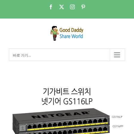
콘
Facebook
X
Instagram
Pinterest
텐
츠
로
건
너
뛰
바로 가기...
기
기가비트 스위치 – Netgear GS116LP