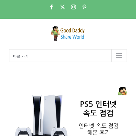
콘
Facebook
X
Instagram
Pinterest
텐
츠
로
건
너
뛰
바로 가기...
기
PS5 – 인터넷 속도가 다소 느리게 측정된다!!