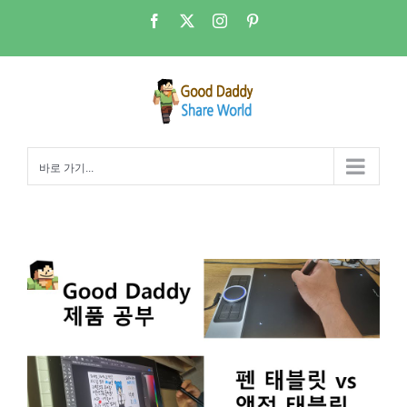
콘
Facebook
X
Instagram
Pinterest
텐
츠
로
건
너
뛰
바로 가기...
기
드로잉 태블릿 리뷰 – 펜태블릿 vs 액정태블릿