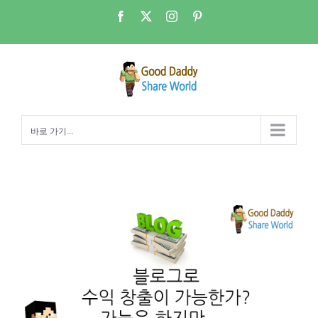
콘
Facebook
X
Instagram
Pinterest
텐
츠
로
건
너
뛰
바로 가기...
기
N잡러 시대 – 블로그로 돈을 과연 벌 수 있을까?