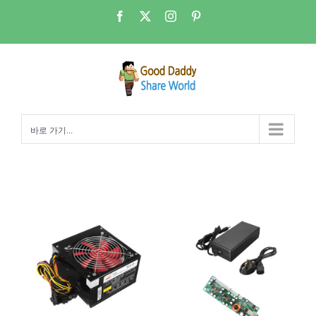
콘
Facebook
X
Instagram
Pinterest
텐
츠
로
건
너
뛰
바로 가기...
기
Good Daddy의 NAS 조립 4부 – 파워, 쿨러 그리고 케이스