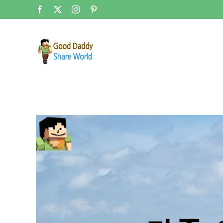
콘
Facebook
X
Instagram
Pinterest
텐
츠
로
건
너
뛰
기