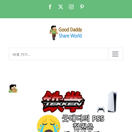
콘
Facebook
X
Instagram
Pinterest
텐
츠
로
건
너
뛰
바로 가기...
기
PS5 – 철권이 어려운 이유…