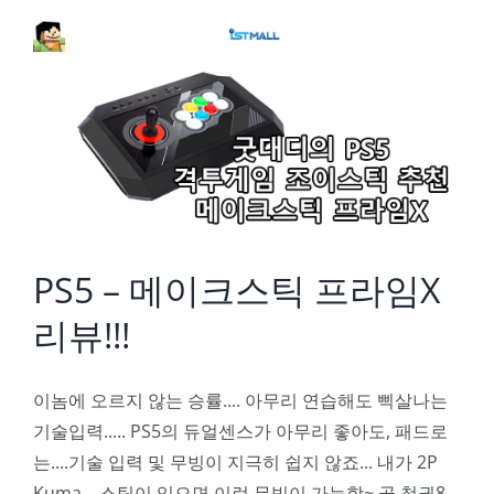
PS5 – 메이크스틱 프라임X 리뷰!!!
PS5 – 메이크스틱 프라임X
리뷰!!!
이놈에 오르지 않는 승률.... 아무리 연습해도 삑살나는
기술입력..... PS5의 듀얼센스가 아무리 좋아도, 패드로
는....기술 입력 및 무빙이 지극히 쉽지 않죠... 내가 2P
Kuma... 스틱이 있으면 이런 무빙이 가능함~ 곧 철권8