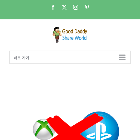
콘
Facebook
X
Instagram
Pinterest
텐
츠
로
건
너
뛰
바로 가기...
기
PSN , XBOX 자녀 계정…. 한국에서는 만들 수가 없다…