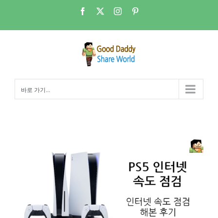
콘
Facebook
X
Instagram
Pinterest
텐
츠
로
건
너
뛰
바로 가기...
기
PS5 – 인터넷 속도가 다소 느리게 측정된다!!