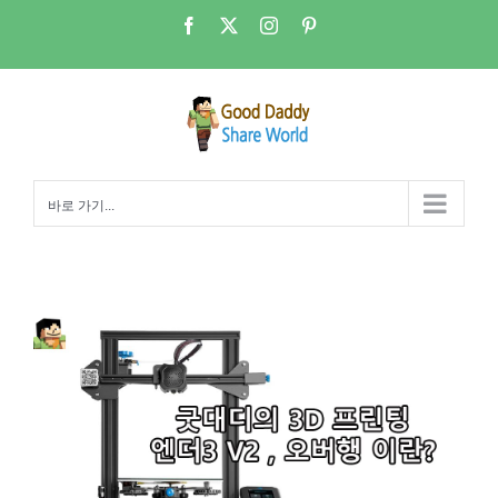
콘
Facebook
X
Instagram
Pinterest
텐
츠
로
건
너
뛰
바로 가기...
기
엔더3 – 오버행(Overhang) 각도를 확인해 보자