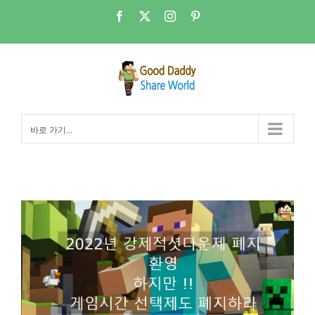
콘
Facebook
X
Instagram
Pinterest
텐
츠
로
건
너
뛰
바로 가기...
기
자녀 게임시간 관리 – 게임시간선택제의 폐해