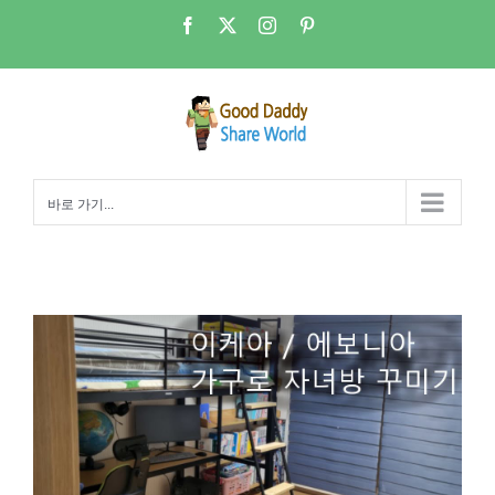
콘
Facebook
X
Instagram
Pinterest
텐
츠
로
건
너
뛰
바로 가기...
기
자녀방 재구성 – 에보니아 토리노 벙커침대/이케아 헬메르 서랍장