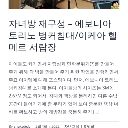
자녀방 재구성 – 에보니아
토리노 벙커침대/이케아 헬
메르 서랍장
아이들도 커가면서 자립심과 면학분위기(?)를 만들어
주기 위해 각 방을 만들어 주기 위한 작업을 진행하면서
주요 아이템에 대해 포스팅이다. 먼저, 에보니아 토리노
벙커침대를 소개해 본다. 아이들방의 사이즈는 3M X
2.67M 정도 되어서, 침대와 책상을 분리하면 다른 수납
공간이 들어가기에 좀 무리가 있어 보여 충분한 책상 너
비를 확보하고 방의 개방감을 충분히 주기 [...]
By
snakebob
|
2월 16th, 2022
|
자녀교육
|
0 댓글