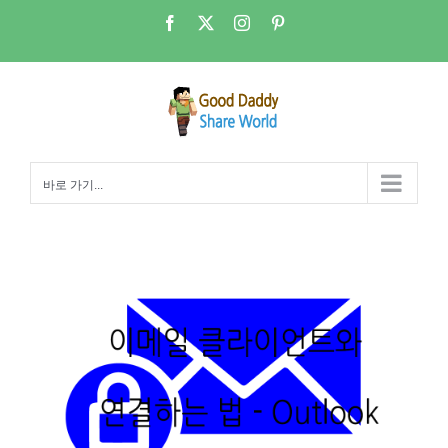
콘
Facebook
X
Instagram
Pinterest
텐
츠
로
건
너
뛰
바로 가기...
기
NAS 메일서버-Outlook클라이언트로 Dovecot imap 서버연결하기