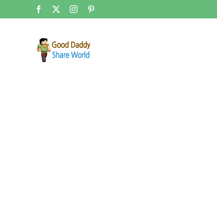
콘
Facebook
X
Instagram
Pinterest
텐
츠
로
건
너
뛰
기