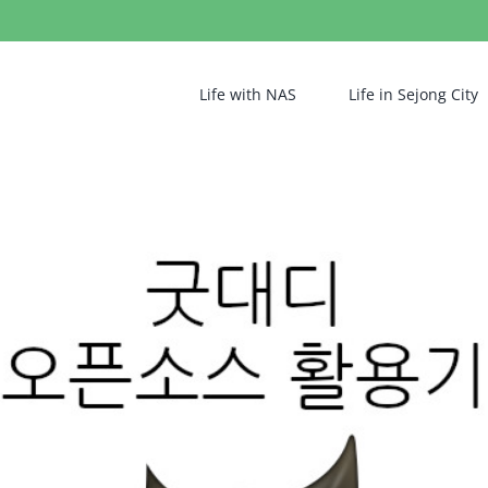
Life with NAS
Life in Sejong City