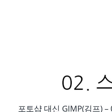
포토샵 대신 GIMP(김프) –