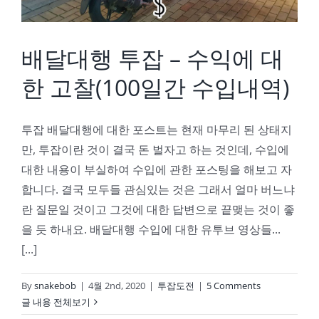
배달대행 투잡 – 수익에 대
한 고찰(100일간 수입내역)
투잡 배달대행에 대한 포스트는 현재 마무리 된 상태지
만, 투잡이란 것이 결국 돈 벌자고 하는 것인데, 수입에
대한 내용이 부실하여 수입에 관한 포스팅을 해보고 자
합니다. 결국 모두들 관심있는 것은 그래서 얼마 버느냐
란 질문일 것이고 그것에 대한 답변으로 끝맺는 것이 좋
을 듯 하내요. 배달대행 수입에 대한 유투브 영상들...
[...]
By
snakebob
|
4월 2nd, 2020
|
투잡도전
|
5 Comments
글 내용 전체보기