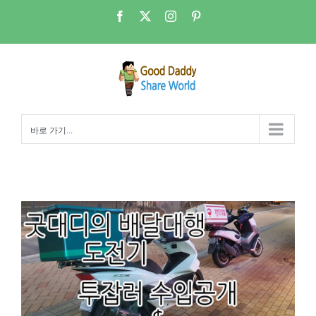
콘
Facebook
X
Instagram
Pinterest
텐
츠
로
건
너
뛰
바로 가기...
기
배달대행 투잡 – 수익에 대한 고찰(100일간 수입내역)