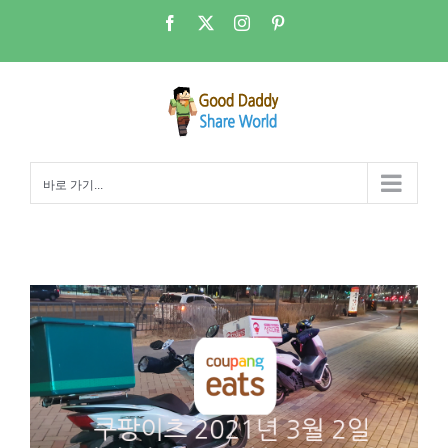
콘
Facebook
X
Instagram
Pinterest
텐
츠
로
건
너
뛰
바로 가기...
기
배달대행 투잡 – 쿠팡이츠 단가추락….하…