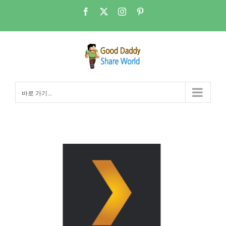
콘
Facebook
X
Instagram
Pinterest
텐
츠
로
건
너
뛰
바로 가기...
기
Good Daddy의 Ubuntu 리눅스 NAS 9강 – PLEX 미디어서버