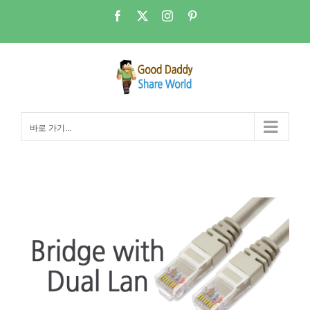
콘
Facebook
X
Instagram
Pinterest
텐
츠
로
건
너
뛰
바로 가기...
기
네트워크 브릿지 on Dual LAN 환경