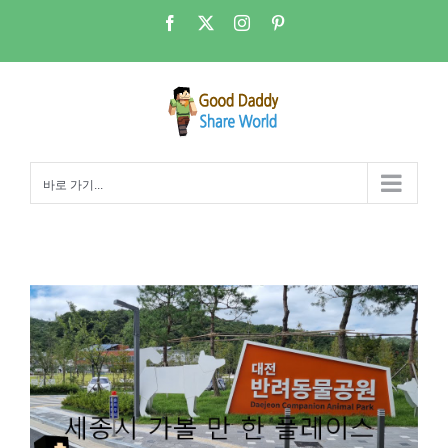
콘
Facebook
X
Instagram
Pinterest
텐
츠
로
건
너
뛰
바로 가기...
기
세종에서 가볼만한 장소 – 대전반려동물공원/대전동물보호센터