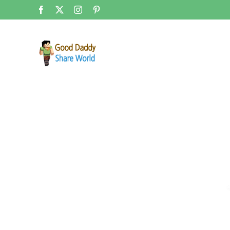
콘
Facebook
X
Instagram
Pinterest
텐
츠
로
건
너
뛰
기