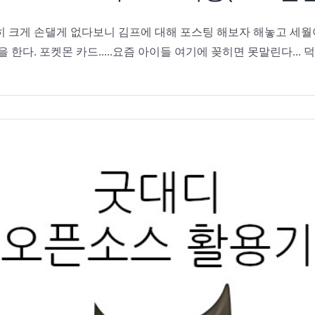
히 크게 손댈게 없다보니 김프에 대해 포스팅 해보자 해놓고 세월아
 한다. 포켓몬 카드.....요즘 아이들 여기에 꽂히면 못말린다..