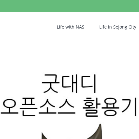
Life with NAS
Life in Sejong City