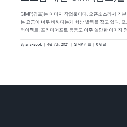
GIMP(김프)는 이미지 작업툴이다. 오픈소스라서 기
는 요금이 너무 비싸다는게 항상 발목을 잡고 있다. 
터이펙트, 프리미어프로 등등도 아주 쓸만한 이미지,영
By
snakebob
|
4월 7th, 2021
|
GIMP 김프
|
0 댓글