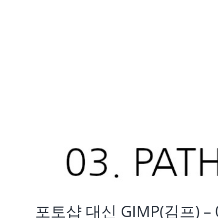
포토샵 대신 GIMP(김프) –