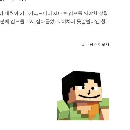
 네월아 가다가....드디어 제대로 김프를 써야할 상황
. 덕분에 김프를 다시 잡아들었다. 어차피 못말릴바엔 창
글 내용 전체보기