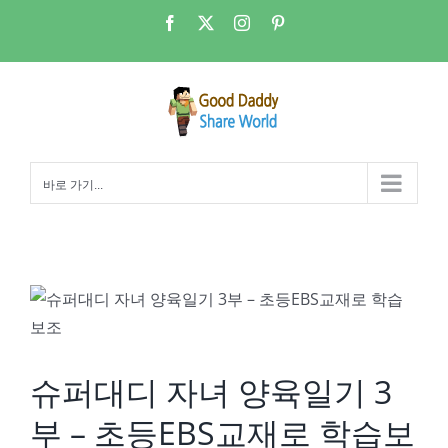
콘
Facebook
X
Instagram
Pinterest
텐
츠
로
건
너
뛰
바로 가기...
기
슈퍼대디 자녀 양육일기 3부 – 초등EBS교재로 학습보조
슈퍼대디 자녀 양육일기 3
부 – 초등EBS교재로 학습보