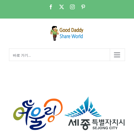
콘
Facebook
X
Instagram
Pinterest
텐
츠
로
건
너
뛰
바로 가기...
기
바이크(bike) 시티 세종 – 공공자전거 어울링