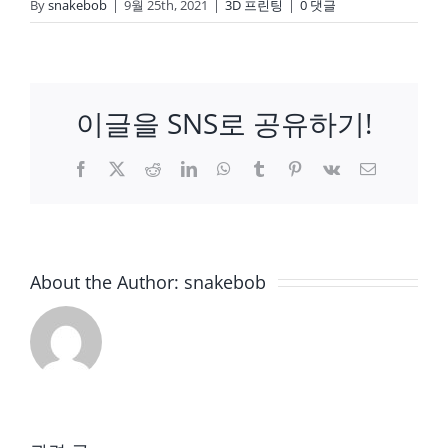
By
snakebob
|
9월 25th, 2021
|
3D 프린팅
|
0 댓글
이글을 SNS로 공유하기!
Facebook
X
Reddit
LinkedIn
WhatsApp
Tumblr
Pinterest
Vk
이
메
일
About the Author:
snakebob