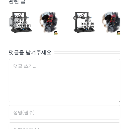
관련 글
엔더3 – 로지텍 K850 거치대 출력 하면서 배운 점 정리
엔더3 – 볼트 와 너트 출력을 위한 쓰레드 공차
댓글을 남겨주세요
댓
글