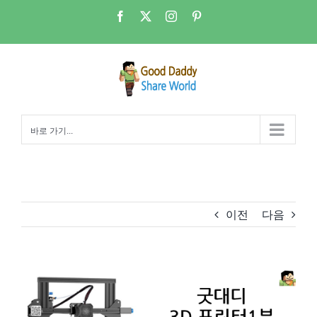
콘
Facebook
X
Instagram
Pinterest
텐
츠
로
건
너
뛰
바로 가기...
기
이전
다음
View
Larger