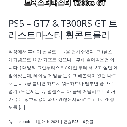
PS5 – GT7 & T300RS GT 트
러스트마스터 휠콘트롤러
직장에서 후배가 선물로 GT7을 전해주었다. ㅋ (플스 구
매기념으로 10만 기프트 줬으니... 후배 뜯어먹은건 아
니다;;) 대망의 그란투리스모7 예전 부터 해보고 싶던 게
임이었는데, 레이싱 게임을 돈주고 해본적이 없던 나로
서는... 그냥 틈나면 해보지 뭐~ 해보다 별루면 중고로
넘기고~ 문제는...듀얼센스.... 아 글쎄 어댑티브 트리거
가 주는 상호작용이 꽤나 괜찮은지라 켜보고 1시간 정
도를 [...]
By
snakebob
|
1월 24th, 2024
|
콘솔 PS5
|
0 댓글