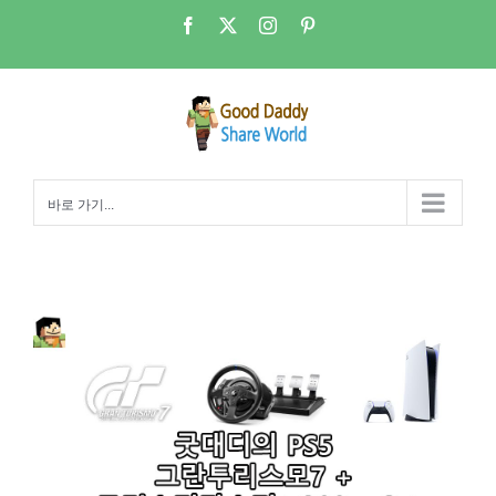
콘
Facebook
X
Instagram
Pinterest
텐
츠
로
건
너
뛰
바로 가기...
기
PS5 – GT7 & T300RS GT 트러스트마스터 휠콘트롤러