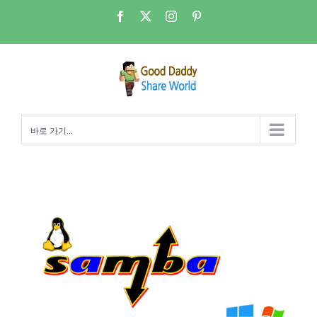
콘
Facebook
X
Instagram
Pinterest
텐
츠
로
건
너
뛰
바로 가기...
기
Good Daddy의 Ubuntu 리눅스 NAS 1강 – 삼바(SAMBA)파일서버